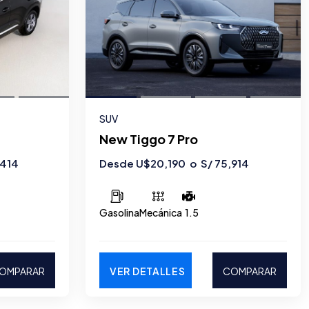
SUV
New Tiggo 7 Pro
,414
Desde U$20,190 o S/ 75,914
Gasolina
Mecánica
1.5
OMPARAR
VER DETALLES
COMPARAR