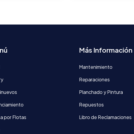
nú
Más Información
d
Mantenimiento
ry
Reparaciones
inuevos
Planchado y Pintura
nciamiento
Repuestos
a por Flotas
Libro de Reclamaciones
g