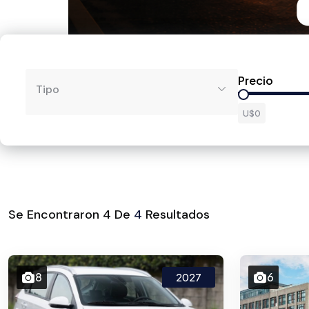
Precio
Tipo
U$0
Se Encontraron
4
De
4
Resultados
8
6
2027