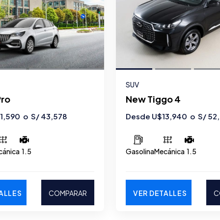
SUV
Pro
New Tiggo 4
1,590 o S/ 43,578
Desde U$13,940 o S/ 52
cánica
1.5
Gasolina
Mecánica
1.5
ALLES
COMPARAR
VER DETALLES
C