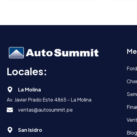
Me
Locales:
For
Che
La Molina
Sem
Av. Javier Prado Este 4865 - La Molina
Fina
ventas@autosummit.pe
Vent
San Isidro
Blo