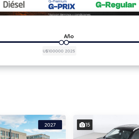
Año
U$100000
2025
15
2027