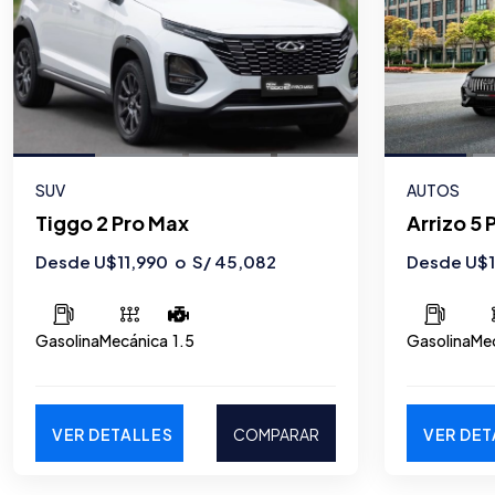
SUV
AUTOS
Tiggo 2 Pro Max
Arrizo 5 
Desde U$11,990 o S/ 45,082
Desde U$1
Gasolina
Mecánica
1.5
Gasolina
Me
VER DETALLES
COMPARAR
VER DET