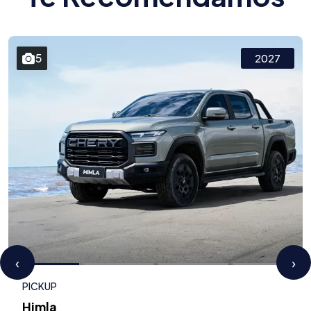
5
2027
‹
›
PICKUP
Himla