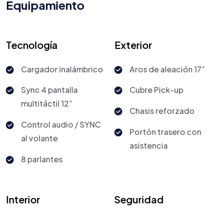
Equipamiento
Tecnología
Exterior
Cargador inalámbrico
Aros de aleación 17”
Sync 4 pantalla
Cubre Pick-up
multitáctil 12”
Chasis reforzado
Control audio / SYNC
Portón trasero con
al volante
asistencia
8 parlantes
Interior
Seguridad