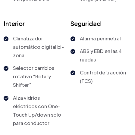
Interior
Seguridad
Climatizador
Alarma perimetral
automático digital bi-
ABS y EBD en las 4
zona
ruedas
Selector cambios
Control de tracción
rotativo “Rotary
(TCS)
Shifter”
Alza vidrios
eléctricos con One-
Touch Up/down solo
para conductor