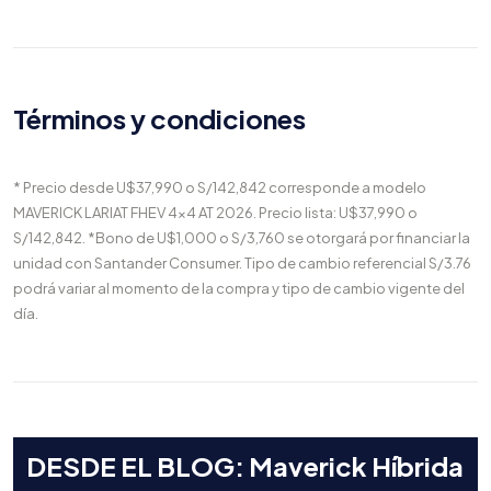
Términos y condiciones
* Precio desde U$37,990 o S/142,842 corresponde a modelo
MAVERICK LARIAT FHEV 4x4 AT 2026. Precio lista: U$37,990 o
S/142,842. *Bono de U$1,000 o S/3,760 se otorgará por financiar la
unidad con Santander Consumer. Tipo de cambio referencial S/3.76
podrá variar al momento de la compra y tipo de cambio vigente del
día.
DESDE EL BLOG: Maverick Híbrida