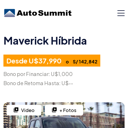
Maverick Híbrida
Desde U$37,990
o
S/ 142,842
Bono por Financiar: U$1,000
Bono de Retoma Hasta: U$--
Video
+ Fotos