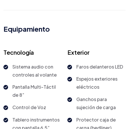
Equipamiento
Tecnología
Exterior
Sistema audio con
Faros delanteros LED
controles al volante
Espejos exteriores
Pantalla Multi-Táctil
eléctricos
de 8”
Ganchos para
Control de Voz
sujeción de carga
Tablero instrumentos
Protector caja de
con pantalla 6.5”
carga (bedliner)