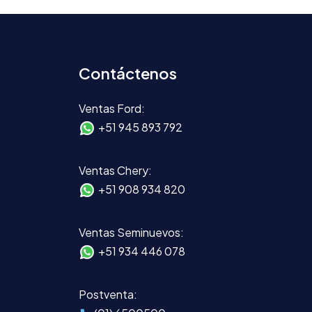
Contáctenos
Ventas Ford:
+51 945 893 792
Ventas Chery:
+51 908 934 820
Ventas Seminuevos:
+51 934 446 078
Postventa: