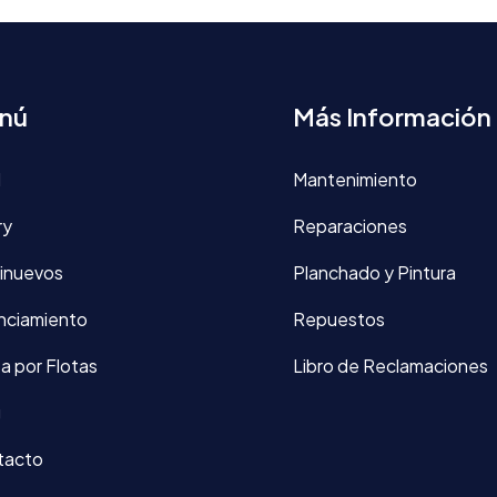
nú
Más Información
d
Mantenimiento
ry
Reparaciones
inuevos
Planchado y Pintura
nciamiento
Repuestos
a por Flotas
Libro de Reclamaciones
g
tacto