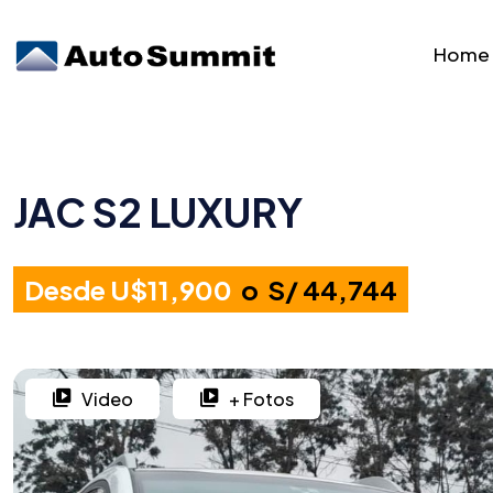
Home
JAC S2 LUXURY
Desde U$11,900
o S/ 44,744
Video
+ Fotos