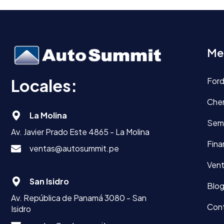
Me
Locales:
For
Che
La Molina
Sem
Av. Javier Prado Este 4865 - La Molina
Fina
ventas@autosummit.pe
Vent
San Isidro
Blo
Av. República de Panamá 3080 - San
Con
Isidro