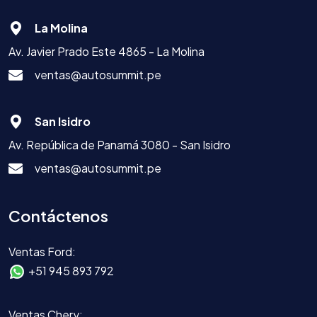
La Molina
Av. Javier Prado Este 4865 - La Molina
ventas@autosummit.pe
San Isidro
Av. República de Panamá 3080 - San Isidro
ventas@autosummit.pe
Contáctenos
Ventas Ford:
+51 945 893 792
Ventas Chery: