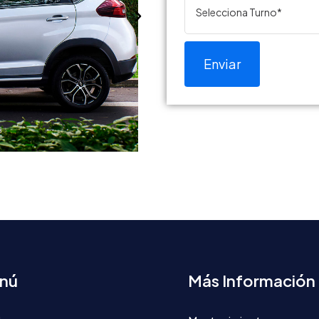
Selecciona Turno*
Enviar
nú
Más Información