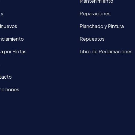
d
Mantenimiento
ry
Reparaciones
inuevos
Planchado y Pintura
nciamiento
Repuestos
a por Flotas
Libro de Reclamaciones
g
tacto
mociones