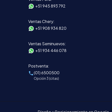
+51 945 893 792
Ventas Chery:
+51 908 934 820
Ventas Seminuevos:
+51 934 446 078
Postventa:
(01) 6500500
Opción 3 (citas)
Diseño y Posicionamiento en Google