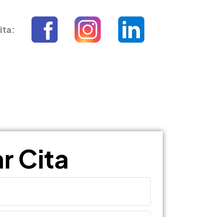
ita:
r Cita