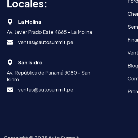
Locales:
For
Che
La Molina
Sem
Av. Javier Prado Este 4865 - La Molina
Fina
ventas@autosummit.pe
Vent
San Isidro
Blo
Av. República de Panamá 3080 - San
Con
Isidro
ventas@autosummit.pe
Pro
Copyright © 2025 Auto Summit