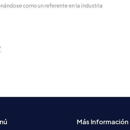
nándose como un referente en la industria
í
nú
Más Información