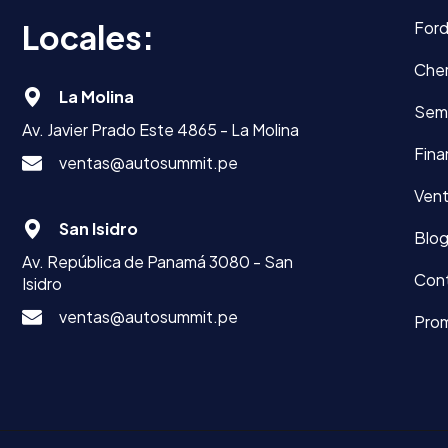
Locales:
For
Che
La Molina
Sem
Av. Javier Prado Este 4865 - La Molina
Fina
ventas@autosummit.pe
Vent
San Isidro
Blo
Av. República de Panamá 3080 - San
Con
Isidro
ventas@autosummit.pe
Pro