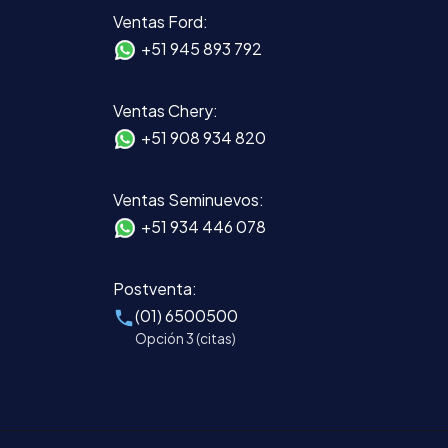
Ventas Ford:
+51 945 893 792
Ventas Chery:
+51 908 934 820
Ventas Seminuevos:
+51 934 446 078
Postventa:
(01) 6500500
Opción 3 (citas)