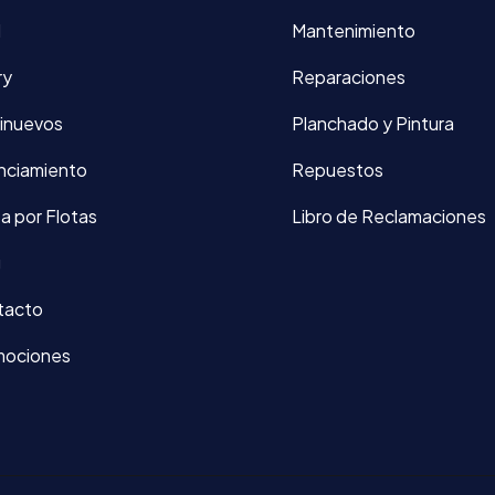
d
Mantenimiento
ry
Reparaciones
inuevos
Planchado y Pintura
nciamiento
Repuestos
a por Flotas
Libro de Reclamaciones
g
tacto
mociones