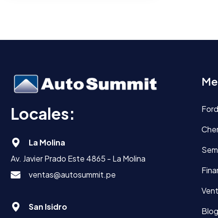
Me
Locales:
For
Che
La Molina
Sem
Av. Javier Prado Este 4865 - La Molina
Fina
ventas@autosummit.pe
Vent
San Isidro
Blo