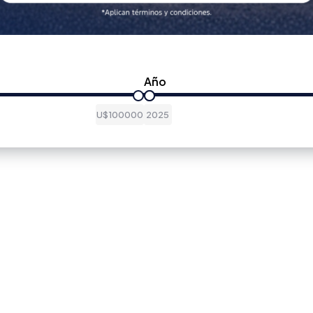
Año
U$100000
2025