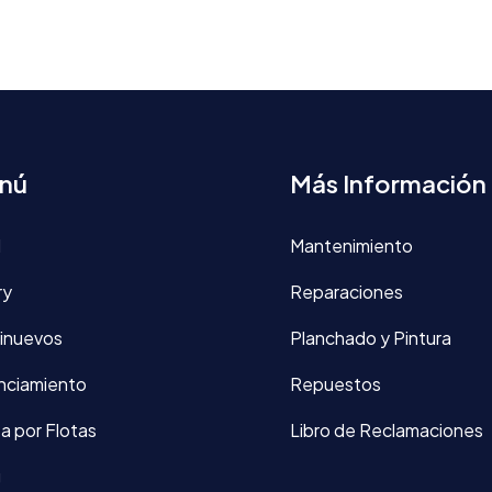
nú
Más Información
d
Mantenimiento
ry
Reparaciones
inuevos
Planchado y Pintura
nciamiento
Repuestos
a por Flotas
Libro de Reclamaciones
g