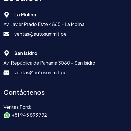
La Molina
Av. Javier Prado Este 4865 - La Molina
ventas@autosummit.pe
San Isidro
Av. República de Panamá 3080 - San Isidro
ventas@autosummit.pe
Contáctenos
Ventas Ford:
+51 945 893 792