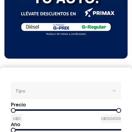
Trasero Off-Road
Tipo
Precio
U$0
U$100000
Año