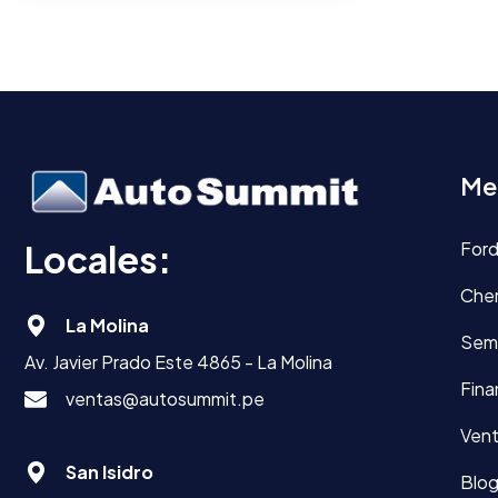
Me
Locales:
For
Che
La Molina
Sem
Av. Javier Prado Este 4865 - La Molina
Fina
ventas@autosummit.pe
Vent
San Isidro
Blo