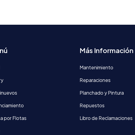
nú
Más Información
d
Mantenimiento
ry
Reparaciones
inuevos
Planchado y Pintura
nciamiento
Repuestos
a por Flotas
Libro de Reclamaciones
g