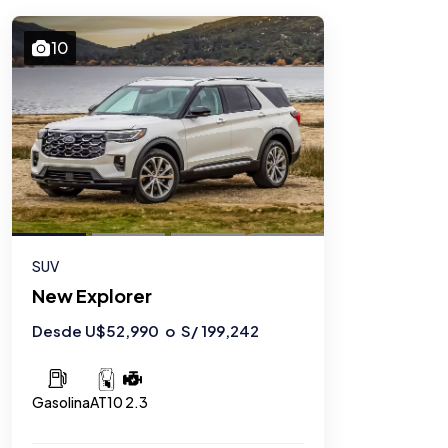
10
SUV
New Explorer
Desde U$52,990 o S/ 199,242
Gasolina
2.3
AT10