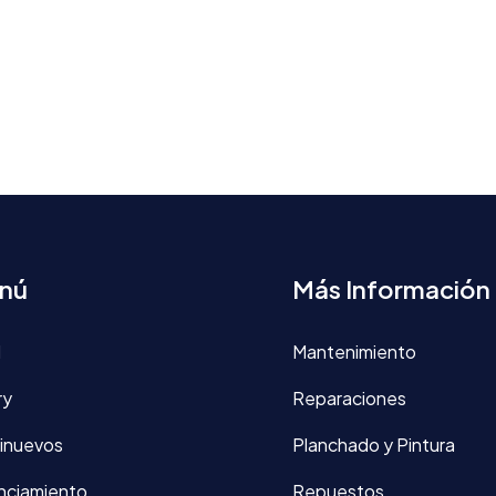
nú
Más Información
d
Mantenimiento
ry
Reparaciones
inuevos
Planchado y Pintura
nciamiento
Repuestos