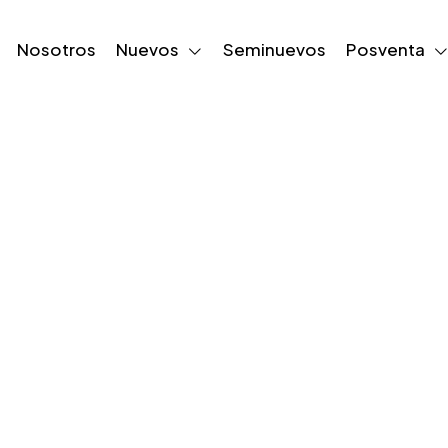
Nosotros
Nuevos
Seminuevos
Posventa
Central LCD To
13.2"