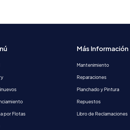
nú
Más Información
d
Mantenimiento
ry
Reparaciones
inuevos
Planchado y Pintura
nciamiento
Repuestos
a por Flotas
Libro de Reclamaciones
g