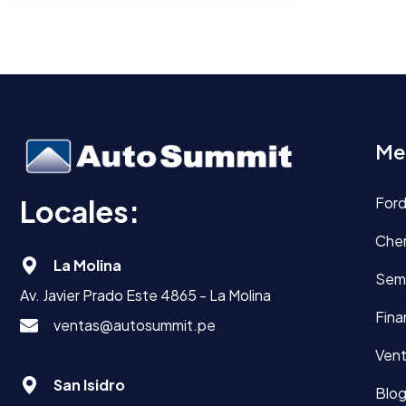
Me
Locales:
For
Che
La Molina
Sem
Av. Javier Prado Este 4865 - La Molina
Fina
ventas@autosummit.pe
Vent
San Isidro
Blo