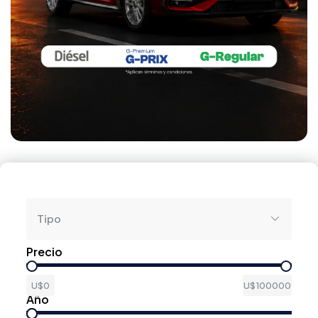
Líneas Guías
Tipo
Precio
U$0
U$100000
Año