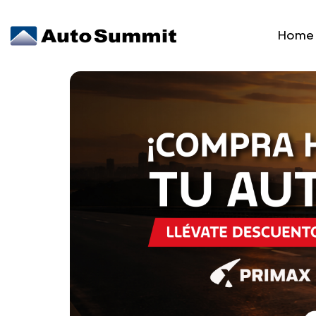
Home
As