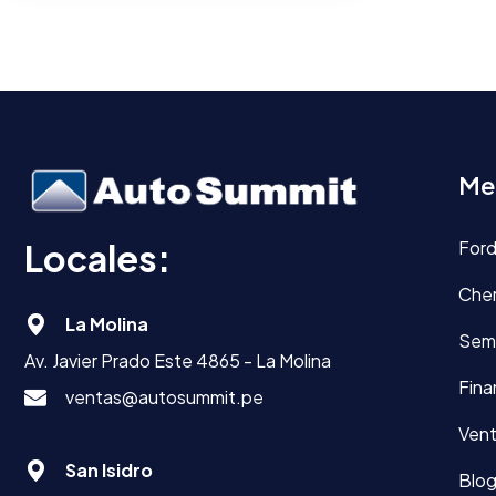
Me
Locales:
For
Che
La Molina
Sem
Av. Javier Prado Este 4865 - La Molina
Fina
ventas@autosummit.pe
Vent
San Isidro
Blo