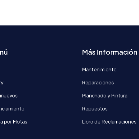
nú
Más Información
d
Mantenimiento
ry
Reparaciones
inuevos
Planchado y Pintura
nciamiento
Repuestos
a por Flotas
Libro de Reclamaciones
g