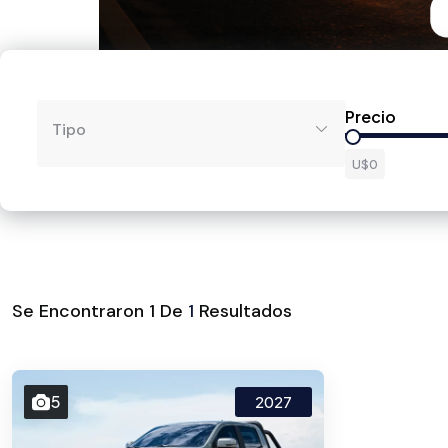
Precio
Tipo
U$0
Se Encontraron
1
De
1
Resultados
5
2027